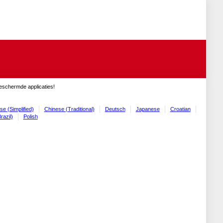
geschermde applicaties!
se (Simplified)
Chinese (Traditional)
Deutsch
Japanese
Croatian
razil)
Polish