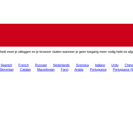
gheid moet je uitloggen en je browser sluiten wanneer je geen toegang meer nodig hebt tot af
Spanish
French
Russian
Nederlands
Svenska
Italiano
Urdu
Chine
Slovenian
Catalan
Macedonian
Farsi
Arabic
Portuguese
Portuguese (B