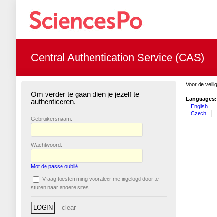
Central Authentication Service (CAS)
Voor de veili
Om verder te gaan dien je jezelf te
Languages:
authenticeren.
English
Czech
G
ebruikersnaam:
W
achtwoord:
Mot de passe oublié
V
raag toestemming vooraleer me ingelogd door te
sturen naar andere sites.