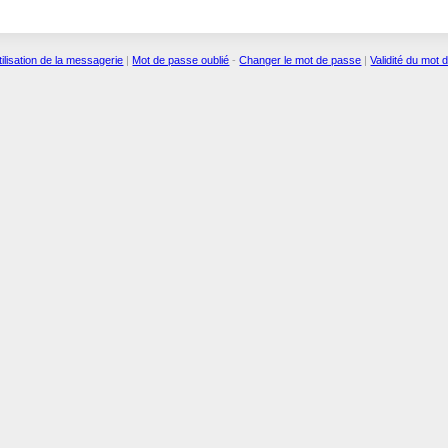
tilisation de la messagerie
|
Mot de passe oublié
-
Changer le mot de passe
|
Validité du mot