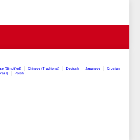
se (Simplified)
Chinese (Traditional)
Deutsch
Japanese
Croatian
razil)
Polish