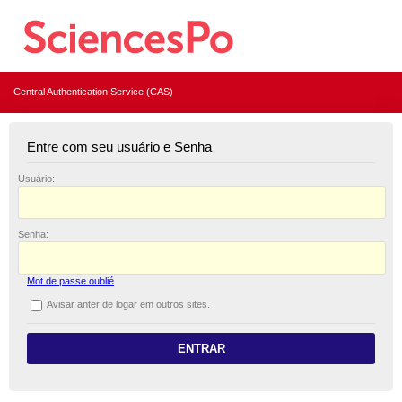
Central Authentication Service (CAS)
Entre com seu usuário e Senha
U
suário:
S
enha:
Mot de passe oublié
A
visar anter de logar em outros sites.