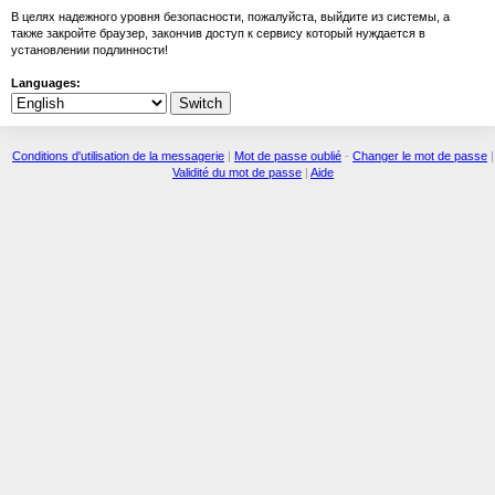
В целях надежного уровня безопасности, пожалуйста, выйдите из системы, а
также закройте браузер, закончив доступ к сервису который нуждается в
установлении подлинности!
Languages:
Conditions d'utilisation de la messagerie
|
Mot de passe oublié
-
Changer le mot de passe
|
Validité du mot de passe
|
Aide