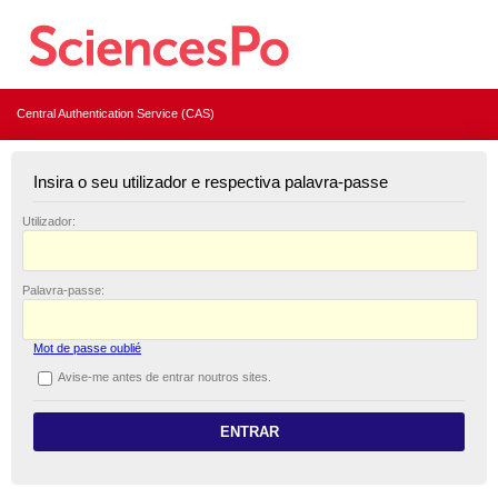
Central Authentication Service (CAS)
Insira o seu utilizador e respectiva palavra-passe
U
tilizador:
P
alavra-passe:
Mot de passe oublié
A
vise-me antes de entrar noutros sites.