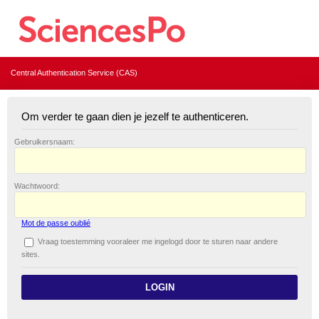
Central Authentication Service (CAS)
Om verder te gaan dien je jezelf te authenticeren.
G
ebruikersnaam:
W
achtwoord:
Mot de passe oublié
V
raag toestemming vooraleer me ingelogd door te sturen naar andere
sites.