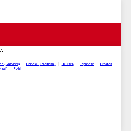
لأ!
se (Simplified)
Chinese (Traditional)
Deutsch
Japanese
Croatian
razil)
Polish