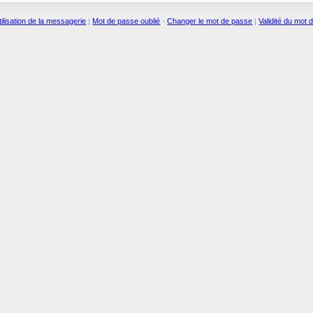
tilisation de la messagerie
|
Mot de passe oublié
-
Changer le mot de passe
|
Validité du mot