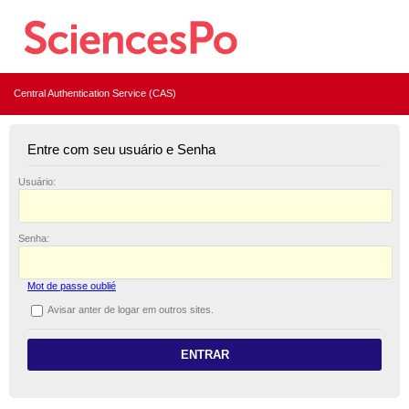
Central Authentication Service (CAS)
Entre com seu usuário e Senha
U
suário:
S
enha:
Mot de passe oublié
A
visar anter de logar em outros sites.