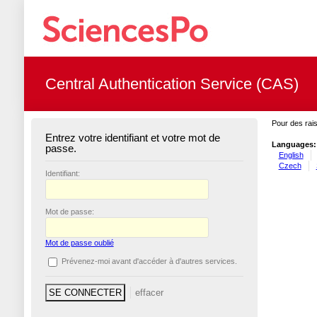
Central Authentication Service (CAS)
Pour des rais
Entrez votre identifiant et votre mot de
Languages:
passe.
English
Czech
I
dentifiant:
M
ot de passe:
Mot de passe oublié
P
révenez-moi avant d'accéder à d'autres services.