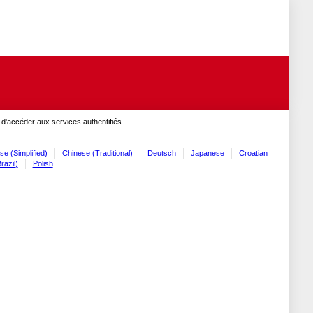
 d'accéder aux services authentifiés.
se (Simplified)
Chinese (Traditional)
Deutsch
Japanese
Croatian
razil)
Polish