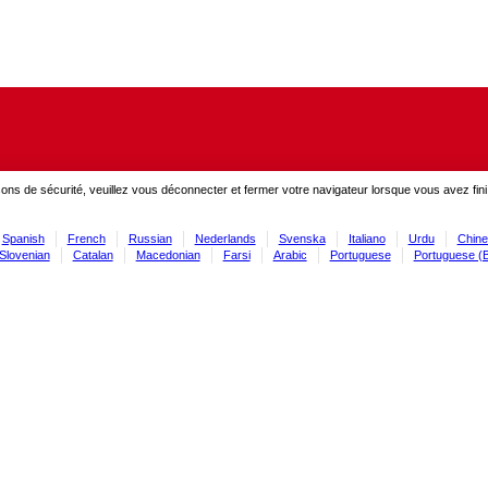
ons de sécurité, veuillez vous déconnecter et fermer votre navigateur lorsque vous avez fini
Spanish
French
Russian
Nederlands
Svenska
Italiano
Urdu
Chine
Slovenian
Catalan
Macedonian
Farsi
Arabic
Portuguese
Portuguese (B